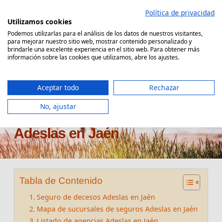
Saltar
Política de privacidad
al
Utilizamos cookies
contenido
Podemos utilizarlas para el análisis de los datos de nuestros visitantes,
para mejorar nuestro sitio web, mostrar contenido personalizado y
Comparador Seguro Decesos
brindarle una excelente experiencia en el sitio web. Para obtener más
información sobre las cookies que utilizamos, abre los ajustes.
Aceptar todo
Rechazar
No, ajustar
Oficinas seguros de decesos
Adeslas en Jaén
Tabla de Contenido
Seguro de decesos Adeslas en Jaén
Mapa de sucursales de seguros Adeslas en Jaén
Listado de agencias Adeslas en Jaén