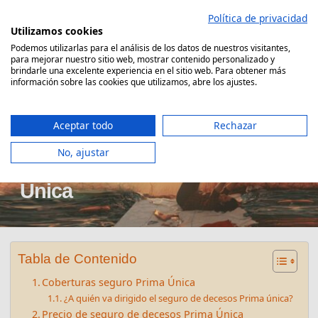
Saltar
Política de privacidad
al
Utilizamos cookies
contenido
Podemos utilizarlas para el análisis de los datos de nuestros visitantes,
para mejorar nuestro sitio web, mostrar contenido personalizado y
Comparador Seguro Decesos
brindarle una excelente experiencia en el sitio web. Para obtener más
información sobre las cookies que utilizamos, abre los ajustes.
Aceptar todo
Rechazar
No, ajustar
Seguro de Decesos Prima
Única
Tabla de Contenido
Coberturas seguro Prima Única
¿A quién va dirigido el seguro de decesos Prima única?
Precio de seguro de decesos Prima Única