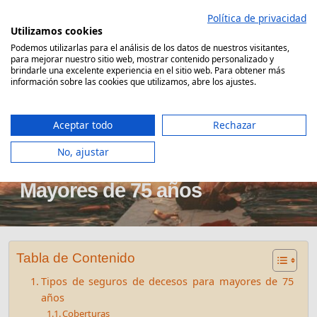
Saltar
Política de privacidad
al
Utilizamos cookies
contenido
Podemos utilizarlas para el análisis de los datos de nuestros visitantes,
para mejorar nuestro sitio web, mostrar contenido personalizado y
Comparador Seguro Decesos
brindarle una excelente experiencia en el sitio web. Para obtener más
información sobre las cookies que utilizamos, abre los ajustes.
Aceptar todo
Rechazar
No, ajustar
Seguro de Decesos para
Mayores de 75 años
Tabla de Contenido
Tipos de seguros de decesos para mayores de 75
años
Coberturas