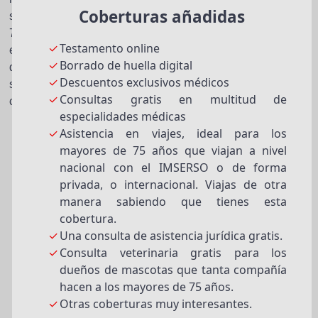
Coberturas añadidas
seguros de decesos diseñados para personas mayores de
75 años. En la comparativa que te mandamos a tu correo
Testamento online
electrónico te facilitamos también el documento informativo
Borrado de huella digital
del producto y las condiciones generales de la póliza de
Descuentos exclusivos médicos
seguro de decesos para personas mayores a 75 años de
Consultas gratis en multitud de
cada aseguradora.
especialidades médicas
Asistencia en viajes, ideal para los
mayores de 75 años que viajan a nivel
nacional con el IMSERSO o de forma
privada, o internacional. Viajas de otra
manera sabiendo que tienes esta
cobertura.
Una consulta de asistencia jurídica gratis.
Consulta veterinaria gratis para los
dueños de mascotas que tanta compañía
hacen a los mayores de 75 años.
Otras coberturas muy interesantes.