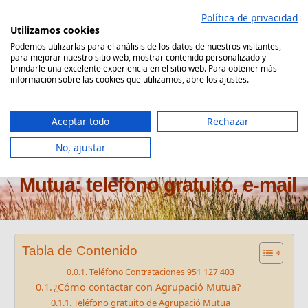
Saltar
Política de privacidad
al
Utilizamos cookies
contenido
Podemos utilizarlas para el análisis de los datos de nuestros visitantes,
para mejorar nuestro sitio web, mostrar contenido personalizado y
Comparador Seguro Decesos
brindarle una excelente experiencia en el sitio web. Para obtener más
información sobre las cookies que utilizamos, abre los ajustes.
Aceptar todo
Rechazar
No, ajustar
Atención al cliente Agrupació
Mutua: telefono gratuito, e-mail
Tabla de Contenido
Teléfono Contrataciones 951 127 403
¿Cómo contactar con Agrupació Mutua?
Teléfono gratuito de Agrupació Mutua