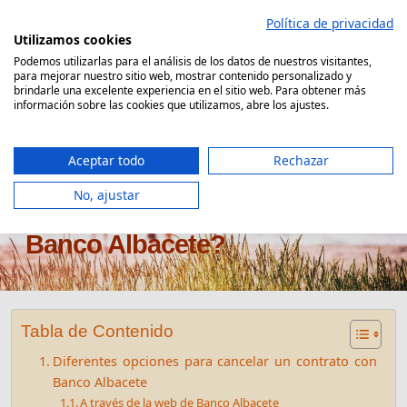
Saltar
Política de privacidad
al
Utilizamos cookies
contenido
Podemos utilizarlas para el análisis de los datos de nuestros visitantes,
para mejorar nuestro sitio web, mostrar contenido personalizado y
Comparador Seguro Decesos
brindarle una excelente experiencia en el sitio web. Para obtener más
información sobre las cookies que utilizamos, abre los ajustes.
Aceptar todo
Rechazar
No, ajustar
¿Cómo dar de baja seguro
Banco Albacete?
Tabla de Contenido
Diferentes opciones para cancelar un contrato con
Banco Albacete
A través de la web de Banco Albacete