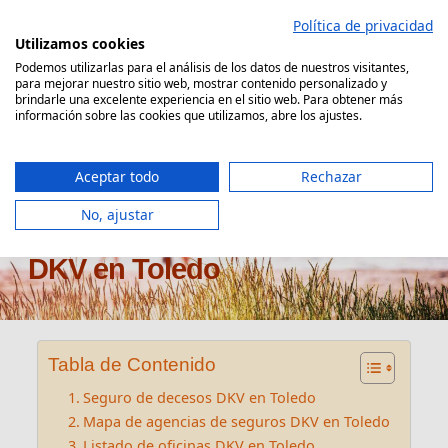
Saltar
Política de privacidad
al
Utilizamos cookies
contenido
Podemos utilizarlas para el análisis de los datos de nuestros visitantes,
para mejorar nuestro sitio web, mostrar contenido personalizado y
Comparador Seguro Decesos
brindarle una excelente experiencia en el sitio web. Para obtener más
información sobre las cookies que utilizamos, abre los ajustes.
Aceptar todo
Rechazar
No, ajustar
Oficinas seguros de decesos
DKV en Toledo
Tabla de Contenido
Seguro de decesos DKV en Toledo
Mapa de agencias de seguros DKV en Toledo
Listado de oficinas DKV en Toledo