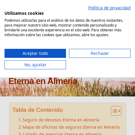
Saltar
Política de privacidad
al
Utilizamos cookies
contenido
Podemos utilizarlas para el análisis de los datos de nuestros visitantes,
para mejorar nuestro sitio web, mostrar contenido personalizado y
Comparador Seguro Decesos
brindarle una excelente experiencia en el sitio web. Para obtener más
información sobre las cookies que utilizamos, abre los ajustes.
Aceptar todo
Rechazar
No, ajustar
Oficinas seguros de decesos
Eterna en Almería
Tabla de Contenido
Seguro de decesos Eterna en Almería
Mapa de oficinas de seguros Eterna en Almería
Listado de agencias Eterna en Almería