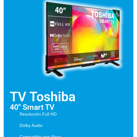
TV Toshiba
40" Smart TV
Resolución Full HD
Dolby Audio
Compatible con Alexa