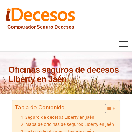
Saltar
al
contenido
Comparador Seguro Decesos
Oficinas seguros de decesos
Liberty en Jaén
Tabla de Contenido
Seguro de decesos Liberty en Jaén
Mapa de oficinas de seguros Liberty en Jaén
Listado de oficinas Liberty en Jaén