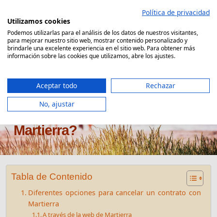
Saltar
Política de privacidad
al
Utilizamos cookies
contenido
Podemos utilizarlas para el análisis de los datos de nuestros visitantes,
para mejorar nuestro sitio web, mostrar contenido personalizado y
Comparador Seguro Decesos
brindarle una excelente experiencia en el sitio web. Para obtener más
información sobre las cookies que utilizamos, abre los ajustes.
Aceptar todo
Rechazar
No, ajustar
¿Cómo dar de baja seguro
Martierra?
Tabla de Contenido
Diferentes opciones para cancelar un contrato con
Martierra
A través de la web de Martierra