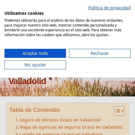
Saltar
Política de privacidad
al
Utilizamos cookies
contenido
Podemos utilizarlas para el análisis de los datos de nuestros visitantes,
para mejorar nuestro sitio web, mostrar contenido personalizado y
Comparador Seguro Decesos
brindarle una excelente experiencia en el sitio web. Para obtener más
información sobre las cookies que utilizamos, abre los ajustes.
Aceptar todo
Rechazar
No, ajustar
Oficinas seguros Ocaso en
Valladolid
Tabla de Contenido
Seguro de decesos Ocaso en Valladolid
Mapa de agencias de seguros Ocaso en Valladolid
Listado de agencias Ocaso en Valladolid