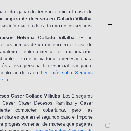
/
o
han ido ganando terreno como el caso de
s
or seguro de decesos en Collado Villalba
,
mas información de cada uno de los seguros.
A
esos Helvetia Collado Villalba
: es un
s
e los precios de un entierro en el caso de
e
 tanatorio, enterramiento o incineración,
g
difunto… en definitiva todo lo necesario para
u
diós a esa persona tan especial, sin pagar
r
ento tan delicado.
Leer más sobre Seguros
a
etia.
d
a
s
sos Caser Collado Villalba:
Los 2 seguros
/
 Caser, Caser Decesos Familiar y Caser
o
iente comparten coberturas, pero las
s
rencias es que en el segundo caso el importe
ece progresivamente, de manera que pagarás
Tus datos son
tratados por
iDecesos