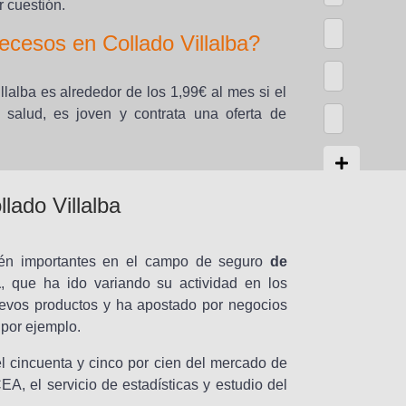
 cuestión.
cesos en Collado Villalba?
lalba es alrededor de los 1,99€ al mes si el
salud, es joven y contrata una oferta de
A
lado Villalba
s
e
g
én importantes en el campo de seguro
de
u
a
, que ha ido variando su actividad en los
r
evos productos y ha apostado por negocios
a
 por ejemplo.
d
l cincuenta y cinco por cien del mercado de
a
A, el servicio de estadísticas y estudio del
s