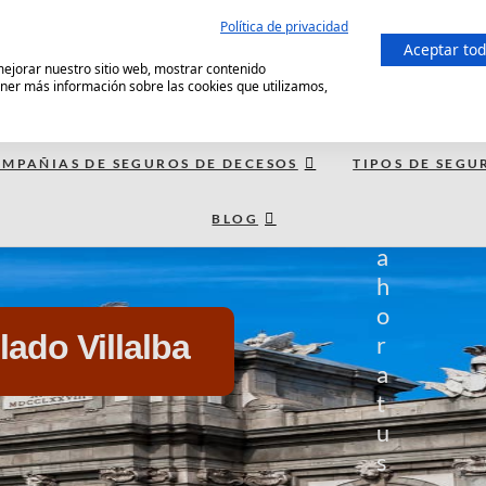
Política de privacidad
C
Aceptar to
 mejorar nuestro sitio web, mostrar contenido
o
ener más información sobre las cookies que utilizamos,
m
p
a
MPAÑIAS DE SEGUROS DE DECESOS
TIPOS DE SEGU
r
BLOG
a
a
h
o
ado Villalba
r
a
t
u
s