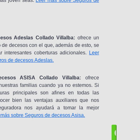
ás joven seas.
Leer más sobre Seguros de
para
prestarte los
servicios de
búsqueda
solicitados,
consistentes
en realizar
acciones
comerciales
en nombre
propio y en
nombre de
las entidades
sos Adeslas Collado Villalba:
ofrece un
aseguradoras
y de las
entidades de
 de decesos con el que, además de esto, se
prestación de
servicios con
r interesantes coberturas adicionales.
Leer
las que
iDecesos
colabora, sea
ros de decesos Adeslas.
de productos
propios y/o
de terceros
y/o para
mediar en la
oferta y
cesos ASISA Collado Villalba:
ofrece
contratación
de seguros.
Puedes
 nuestras familias cuando ya no estemos. Si
consultar los
avisos
turas principales son afines en todas las
legales
y la
información
ampliada
ocer bien las ventajas auxiliares que nos
sobre el
tratamiento
de tus datos
eguradora nos ayudará a tomar la mejor
y cómo
ejercer tus
 más sobre Seguros de decesos Asisa.
derechos en
la
Política de
Privacidad.
C