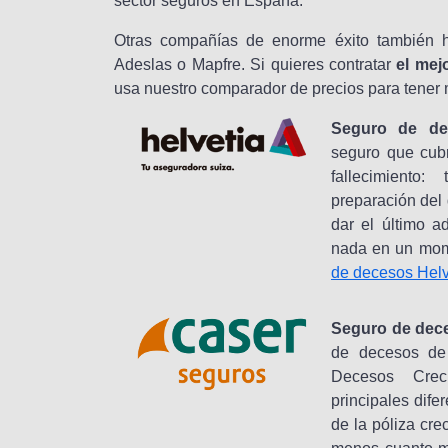
sector seguros en España.
Otras compañías de enorme éxito también 
Adeslas o Mapfre. Si quieres contratar
el mej
usa nuestro comparador de precios para tener 
Seguro de dec
seguro que cubr
fallecimiento:
preparación del 
dar el último a
nada en un mom
de decesos Helv
Seguro de dece
de decesos de
Decesos Crec
principales dife
de la póliza cr