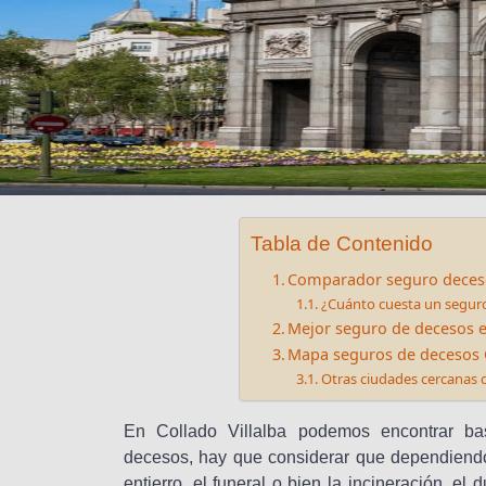
Tabla de Contenido
Comparador seguro deceso
¿Cuánto cuesta un seguro
Mejor seguro de decesos e
Mapa seguros de decesos C
Otras ciudades cercanas
En Collado Villalba podemos encontrar ba
decesos, hay que considerar que dependiendo 
entierro, el funeral o bien la incineración, el 