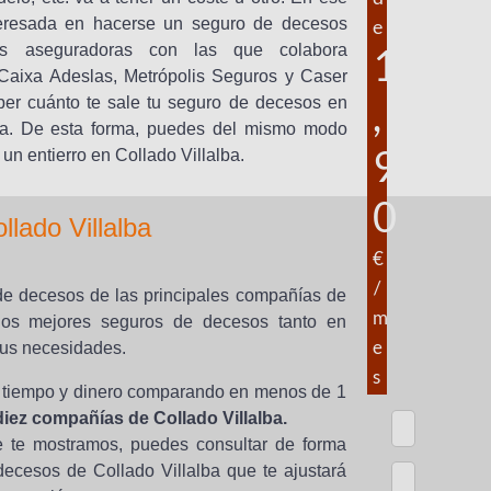
teresada en hacerse un seguro de decesos
e
1
sas aseguradoras con las que colabora
Caixa Adeslas, Metrópolis Seguros y Caser
,
ber cuánto te sale tu seguro de decesos en
va. De esta forma, puedes del mismo modo
9
un entierro en Collado Villalba.
0
lado Villalba
€
/
de decesos de las principales compañías de
m
 los mejores seguros de decesos tanto en
e
tus necesidades.
s
 tiempo y dinero comparando en menos de 1
iez compañías de Collado Villalba.
e te mostramos, puedes consultar de forma
decesos de Collado Villalba que te ajustará