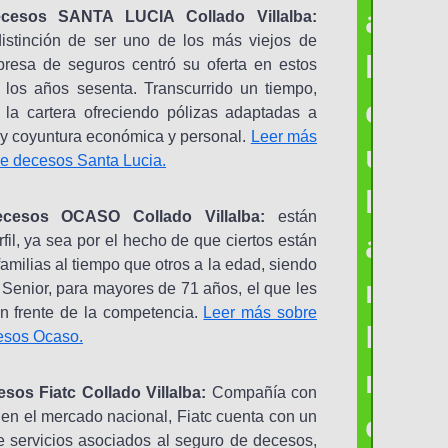
a
cesos SANTA LUCIA Collado Villalba:
istinción de ser uno de los más viejos de
l
resa de seguros centró su oferta en estos
 los años sesenta. Transcurrido un tiempo,
c
o la cartera ofreciendo pólizas adaptadas a
l y coyuntura económica y personal.
Leer más
u
e decesos Santa Lucia.
l
cesos OCASO Collado Villalba:
están
a
rfil, ya sea por el hecho de que ciertos están
familias al tiempo que otros a la edad, siendo
r
 Senior, para mayores de 71 años, el que les
n frente de la competencia.
Leer más sobre
P
esos Ocaso.
r
sos Fiatc Collado Villalba:
Compañía con
e
en el mercado nacional, Fiatc cuenta con un
e servicios asociados al seguro de decesos,