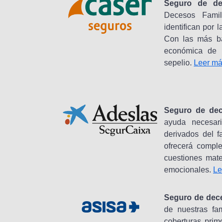
Seguro de de
Decesos Fami
identifican por 
Con las más bá
económica de l
sepelio.
Leer má
Seguro de dec
ayuda necesari
derivados del f
ofrecerá comple
cuestiones mate
emocionales.
Le
Seguro de dece
de nuestras fa
coberturas prim