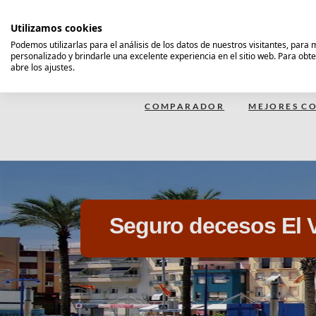
Saltar
al
Utilizamos cookies
contenido
Podemos utilizarlas para el análisis de los datos de nuestros visitantes, para
personalizado y brindarle una excelente experiencia en el sitio web. Para obt
Comparador Seguro Decesos
abre los ajustes.
COMPARADOR
MEJORES CO
Seguro decesos El V