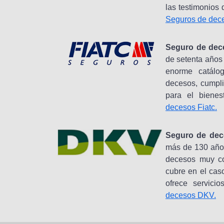
las testimonios
Seguros de dec
Seguro de dece
de setenta años
enorme catálo
decesos, cumpli
para el bienest
decesos Fiatc.
Seguro de dec
más de 130 años
decesos muy co
cubre en el cas
ofrece servici
decesos DKV.