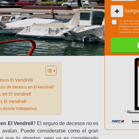
Asegu
Tus datos son trata
acciones comercia
prestación de servi
la oferta y contr
tratamiento de tus
sos El Vendrell
ro de decesos en El Vendrell?
 en El Vendrell
 El Vendrell
as donde trabajamos
en El Vendrell
? El seguro de decesos no es
 avalan. Puede considerarse como el gran
es que lo abordan, pero ya es considerado