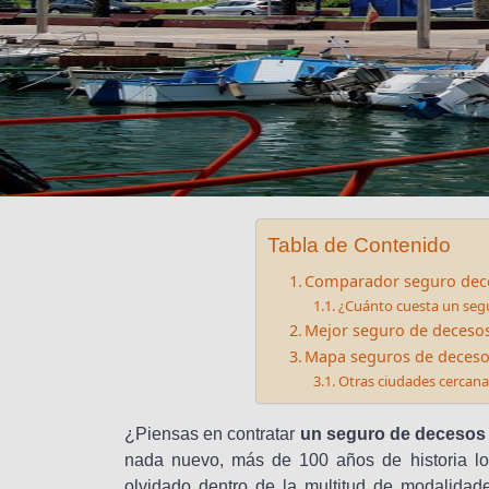
Tabla de Contenido
Comparador seguro dece
¿Cuánto cuesta un segu
Mejor seguro de decesos
Mapa seguros de decesos
Otras ciudades cercan
¿Piensas en contratar
un seguro de decesos 
nada nuevo, más de 100 años de historia lo
olvidado dentro de la multitud de modalidad