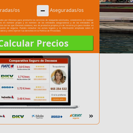
radas/os
Aseguradas/os
dos por iDecesos para prestarte los servicios de búsqueda solicitados, consistentes en realizar
les en nombre propio y en nombre de las entidades aseguradoras y de las entidades de
cios con las que iDecesos colabora, sea de productos propios y/o de terceros y/o para mediar en
atación de seguros. Puedes consultar los
avisos legales
y la información ampliada sobre el
 datos y cómo ejercer tus derechos en la
Política de Privacidad.
Calcular Precios