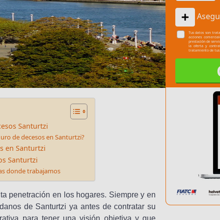
Asegu
Tus datos son trata
acciones comercia
prestación de servi
la oferta y contr
tratamiento de tus
esos Santurtzi
uro de decesos en Santurtzi?
s en Santurtzi
s Santurtzi
nas donde trabajamos
lta penetración en los hogares. Siempre y en
anos de Santurtzi ya antes de contratar su
tiva para tener una visión objetiva y que