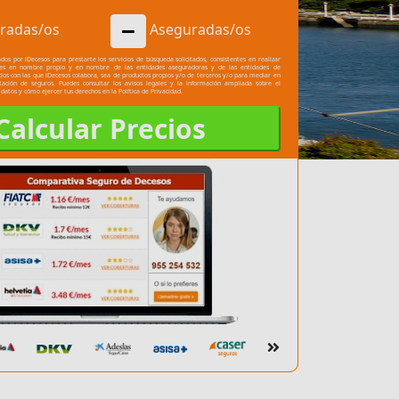
radas/os
Aseguradas/os
dos por iDecesos para prestarte los servicios de búsqueda solicitados, consistentes en realizar
les en nombre propio y en nombre de las entidades aseguradoras y de las entidades de
cios con las que iDecesos colabora, sea de productos propios y/o de terceros y/o para mediar en
atación de seguros. Puedes consultar los
avisos legales
y la información ampliada sobre el
 datos y cómo ejercer tus derechos en la
Política de Privacidad.
Calcular Precios