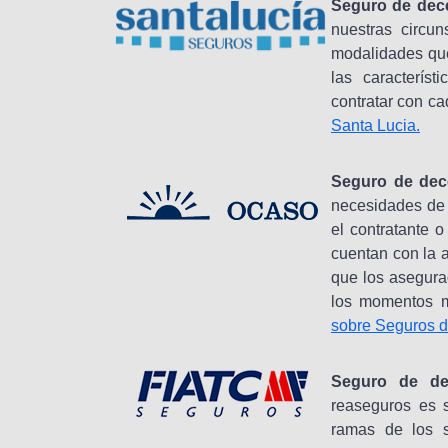
Seguro de dec
nuestras circun
modalidades que
las caracterís
contratar con c
Santa Lucia.
Seguro de dec
necesidades de 
el contratante 
cuentan con la 
que los asegura
los momentos má
sobre Seguros 
Seguro de de
reaseguros es s
ramas de los 