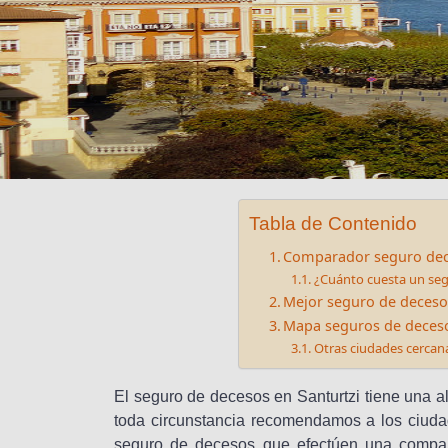
Tabla de Contenido
Comparador seguro dec
¿Cuánto cuesta un seg
Mejor seguro de deceso
Mapa seguros de deceso
Otras ciudades cerca
El seguro de decesos en Santurtzi tiene una a
toda circunstancia recomendamos a los ciudad
seguro de decesos que efectúen una compara