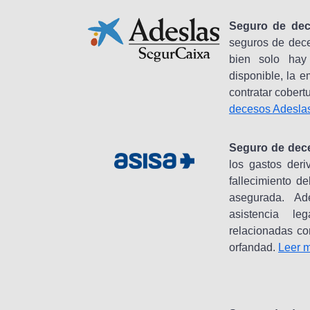
Seguro de dec
seguros de dec
bien solo ha
disponible, la 
contratar cobert
decesos Adesla
Seguro de dece
los gastos deri
fallecimiento d
asegurada. Ad
asistencia le
relacionadas c
orfandad.
Leer 