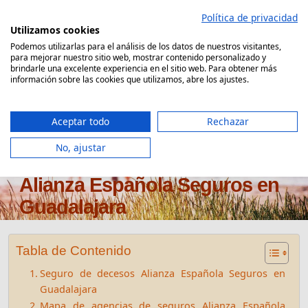
Saltar
Política de privacidad
al
Utilizamos cookies
contenido
Podemos utilizarlas para el análisis de los datos de nuestros visitantes,
para mejorar nuestro sitio web, mostrar contenido personalizado y
Comparador Seguro Decesos
brindarle una excelente experiencia en el sitio web. Para obtener más
información sobre las cookies que utilizamos, abre los ajustes.
Aceptar todo
Rechazar
No, ajustar
Oficinas seguros de decesos
Alianza Española Seguros en
Guadalajara
Tabla de Contenido
Seguro de decesos Alianza Española Seguros en
Guadalajara
Mapa de agencias de seguros Alianza Española