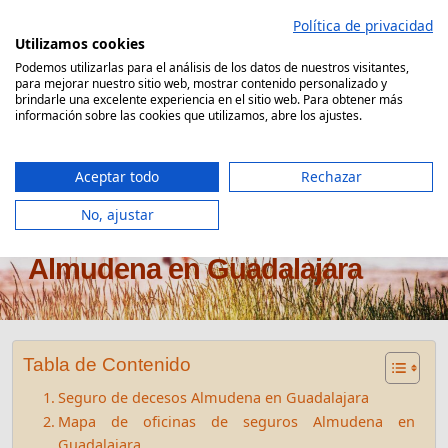
Saltar
Política de privacidad
al
Utilizamos cookies
contenido
Podemos utilizarlas para el análisis de los datos de nuestros visitantes,
para mejorar nuestro sitio web, mostrar contenido personalizado y
Comparador Seguro Decesos
brindarle una excelente experiencia en el sitio web. Para obtener más
información sobre las cookies que utilizamos, abre los ajustes.
Aceptar todo
Rechazar
No, ajustar
Oficinas seguros de decesos
Almudena en Guadalajara
Tabla de Contenido
Seguro de decesos Almudena en Guadalajara
Mapa de oficinas de seguros Almudena en
Guadalajara