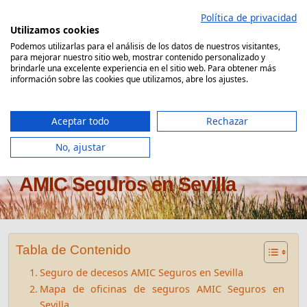
Saltar
Política de privacidad
al
Utilizamos cookies
contenido
Podemos utilizarlas para el análisis de los datos de nuestros visitantes,
para mejorar nuestro sitio web, mostrar contenido personalizado y
Comparador Seguro Decesos
brindarle una excelente experiencia en el sitio web. Para obtener más
información sobre las cookies que utilizamos, abre los ajustes.
Aceptar todo
Rechazar
No, ajustar
Oficinas seguros de decesos
AMIC Seguros en Sevilla
Tabla de Contenido
Seguro de decesos AMIC Seguros en Sevilla
Mapa de oficinas de seguros AMIC Seguros en
Sevilla