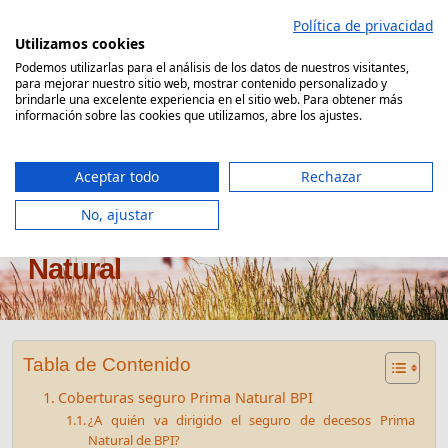
Saltar
Política de privacidad
al
Utilizamos cookies
contenido
Podemos utilizarlas para el análisis de los datos de nuestros visitantes,
para mejorar nuestro sitio web, mostrar contenido personalizado y
Comparador Seguro Decesos
brindarle una excelente experiencia en el sitio web. Para obtener más
información sobre las cookies que utilizamos, abre los ajustes.
Aceptar todo
Rechazar
No, ajustar
Seguro de decesos BPI Prima
Natural
Tabla de Contenido
Coberturas seguro Prima Natural BPI
¿A quién va dirigido el seguro de decesos Prima
Natural de BPI?