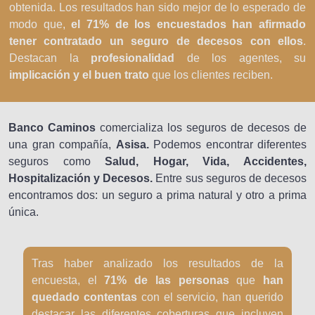
obtenida. Los resultados han sido mejor de lo esperado de
modo que,
el 71% de los encuestados han afirmado
tener contratado un seguro de decesos con ellos
.
Destacan la
profesionalidad
de los agentes, su
implicación y el buen trato
que los clientes reciben.
Banco Caminos
comercializa los seguros de decesos de
una gran compañía,
Asisa.
Podemos encontrar diferentes
seguros como
Salud, Hogar, Vida, Accidentes,
Hospitalización y Decesos.
Entre sus seguros de decesos
encontramos dos: un seguro a prima natural y otro a prima
única.
Tras haber analizado los resultados de la
encuesta, el
71% de las personas
que
han
quedado contentas
con el servicio, han querido
destacar las diferentes coberturas que incluyen