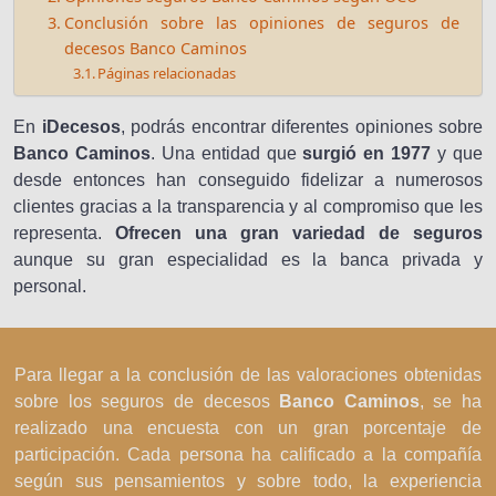
Conclusión sobre las opiniones de seguros de
decesos Banco Caminos
Páginas relacionadas
En
iDecesos
, podrás encontrar diferentes opiniones sobre
Banco Caminos
. Una entidad que
surgió en 1977
y que
desde entonces han conseguido fidelizar a numerosos
clientes gracias a la transparencia y al compromiso que les
representa.
Ofrecen una gran variedad de seguros
aunque su gran especialidad es la banca privada y
personal.
Para llegar a la conclusión de las valoraciones obtenidas
sobre los seguros de decesos
Banco Caminos
, se ha
realizado una encuesta con un gran porcentaje de
participación. Cada persona ha calificado a la compañía
según sus pensamientos y sobre todo, la experiencia