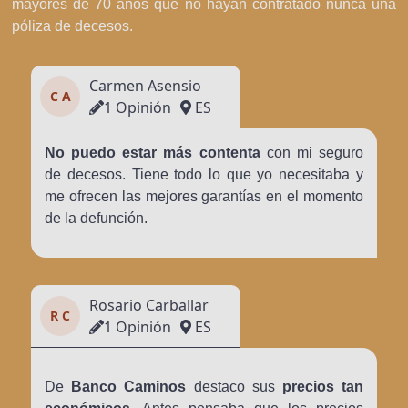
mayores de 70 años que no hayan contratado nunca una
póliza de decesos.
Carmen Asensio
C A
1 Opinión
ES
No puedo estar más contenta
con mi seguro
de decesos. Tiene todo lo que yo necesitaba y
me ofrecen las mejores garantías en el momento
de la defunción.
Rosario Carballar
R C
1 Opinión
ES
De
Banco Caminos
destaco sus
precios tan