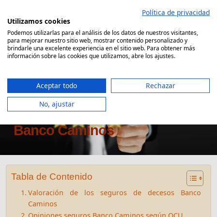
Saltar
Política de privacidad
al
Utilizamos cookies
contenido
Podemos utilizarlas para el análisis de los datos de nuestros visitantes,
para mejorar nuestro sitio web, mostrar contenido personalizado y
Comparador Seguro Decesos
brindarle una excelente experiencia en el sitio web. Para obtener más
información sobre las cookies que utilizamos, abre los ajustes.
Aceptar todo
Rechazar
No, ajustar
Opiniones Seguro de Decesos
Banco Caminos
Tabla de Contenido
Valoración de los seguros de decesos Banco
Caminos
Opiniones seguros Banco Caminos según OCU