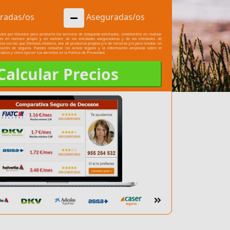
radas/os
Aseguradas/os
dos por iDecesos para prestarte los servicios de búsqueda solicitados, consistentes en realizar
les en nombre propio y en nombre de las entidades aseguradoras y de las entidades de
cios con las que iDecesos colabora, sea de productos propios y/o de terceros y/o para mediar en
atación de seguros. Puedes consultar los
avisos legales
y la información ampliada sobre el
 datos y cómo ejercer tus derechos en la
Política de Privacidad.
Calcular Precios