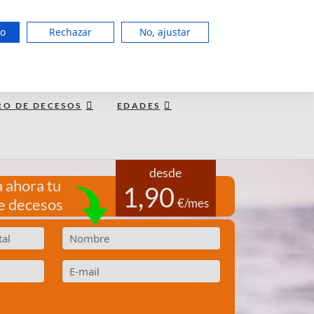
951 127 403
do
Rechazar
No, ajustar
LUN a JUE de 8:00 - 20:00, VIE 15:00
TE LLAMAMOS GRATIS
RO DE DECESOS
EDADES
desde
 ahora tu
1,90
e decesos
€/mes