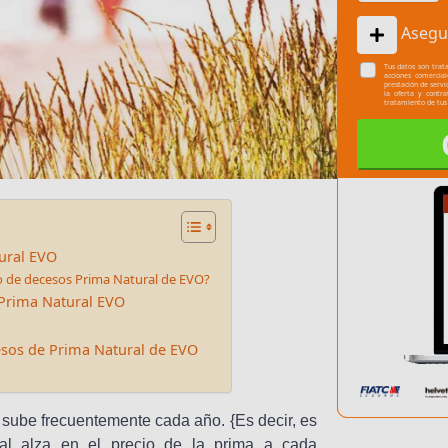
Asegu
Tus datos son trata
acciones comercia
prestación de servi
la oferta y contr
tratamiento de tus
ural EVO
ro de decesos Prima Natural de EVO?
 Prima Natural EVO
esos de Prima Natural de EVO
sube frecuentemente cada año. {Es decir, es
al alza en el precio de la prima a cada