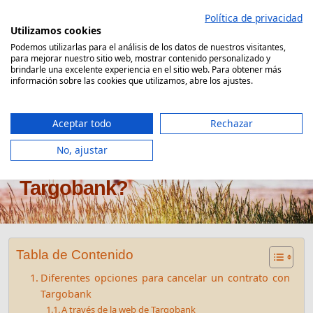
Saltar
Política de privacidad
al
Utilizamos cookies
contenido
Podemos utilizarlas para el análisis de los datos de nuestros visitantes,
para mejorar nuestro sitio web, mostrar contenido personalizado y
Comparador Seguro Decesos
brindarle una excelente experiencia en el sitio web. Para obtener más
información sobre las cookies que utilizamos, abre los ajustes.
Aceptar todo
Rechazar
No, ajustar
¿Cómo dar de baja seguro
Targobank?
Tabla de Contenido
Diferentes opciones para cancelar un contrato con
Targobank
A través de la web de Targobank