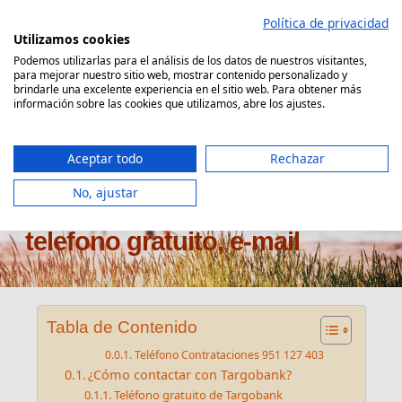
Saltar
Política de privacidad
al
Utilizamos cookies
contenido
Podemos utilizarlas para el análisis de los datos de nuestros visitantes,
para mejorar nuestro sitio web, mostrar contenido personalizado y
Comparador Seguro Decesos
brindarle una excelente experiencia en el sitio web. Para obtener más
información sobre las cookies que utilizamos, abre los ajustes.
Aceptar todo
Rechazar
No, ajustar
Atención al cliente Targobank:
telefono gratuito, e-mail
Tabla de Contenido
Teléfono Contrataciones 951 127 403
¿Cómo contactar con Targobank?
Teléfono gratuito de Targobank