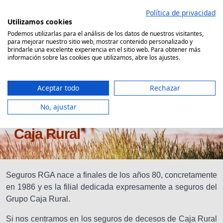
Saltar
Política de privacidad
al
Utilizamos cookies
contenido
Podemos utilizarlas para el análisis de los datos de nuestros visitantes,
para mejorar nuestro sitio web, mostrar contenido personalizado y
Comparador Seguro Decesos
brindarle una excelente experiencia en el sitio web. Para obtener más
información sobre las cookies que utilizamos, abre los ajustes.
Aceptar todo
Rechazar
No, ajustar
Coberturas Seguro de Decesos
Caja Rural
Seguros RGA nace a finales de los años 80, concretamente
en 1986 y es la filial dedicada expresamente a seguros del
Grupo Caja Rural.
Si nos centramos en los seguros de decesos de Caja Rural