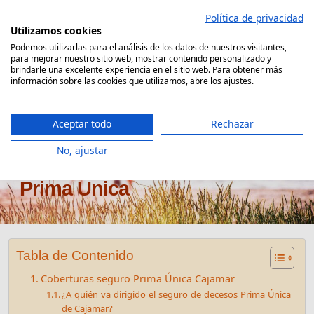
Saltar
Política de privacidad
al
Utilizamos cookies
contenido
Podemos utilizarlas para el análisis de los datos de nuestros visitantes,
para mejorar nuestro sitio web, mostrar contenido personalizado y
Comparador Seguro Decesos
brindarle una excelente experiencia en el sitio web. Para obtener más
información sobre las cookies que utilizamos, abre los ajustes.
Aceptar todo
Rechazar
No, ajustar
Seguro de decesos Cajamar
Prima Única
Tabla de Contenido
Coberturas seguro Prima Única Cajamar
¿A quién va dirigido el seguro de decesos Prima Única
de Cajamar?