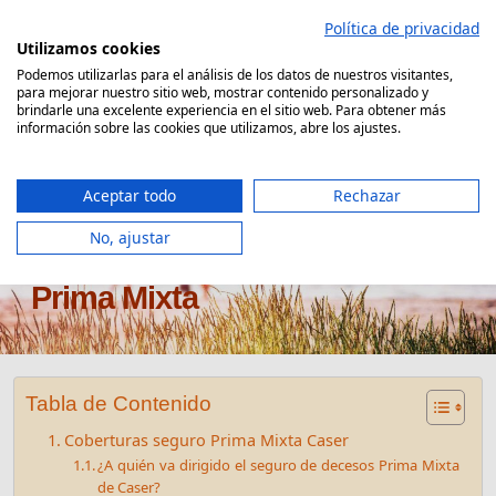
Saltar
Política de privacidad
al
Utilizamos cookies
contenido
Podemos utilizarlas para el análisis de los datos de nuestros visitantes,
para mejorar nuestro sitio web, mostrar contenido personalizado y
Comparador Seguro Decesos
brindarle una excelente experiencia en el sitio web. Para obtener más
información sobre las cookies que utilizamos, abre los ajustes.
Aceptar todo
Rechazar
No, ajustar
Seguro de decesos Caser
Prima Mixta
Tabla de Contenido
Coberturas seguro Prima Mixta Caser
¿A quién va dirigido el seguro de decesos Prima Mixta
de Caser?