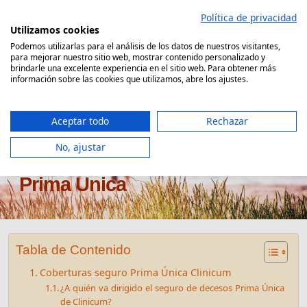
Saltar
Política de privacidad
al
Utilizamos cookies
contenido
Podemos utilizarlas para el análisis de los datos de nuestros visitantes,
para mejorar nuestro sitio web, mostrar contenido personalizado y
Comparador Seguro Decesos
brindarle una excelente experiencia en el sitio web. Para obtener más
información sobre las cookies que utilizamos, abre los ajustes.
Aceptar todo
Rechazar
No, ajustar
Seguro de decesos Clinicum
Prima Única
Tabla de Contenido
Coberturas seguro Prima Única Clinicum
¿A quién va dirigido el seguro de decesos Prima Única
de Clinicum?