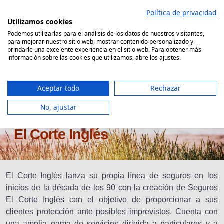
Saltar
Política de privacidad
al
Utilizamos cookies
contenido
Podemos utilizarlas para el análisis de los datos de nuestros visitantes,
para mejorar nuestro sitio web, mostrar contenido personalizado y
Comparador Seguro Decesos
brindarle una excelente experiencia en el sitio web. Para obtener más
información sobre las cookies que utilizamos, abre los ajustes.
Aceptar todo
Rechazar
No, ajustar
Coberturas Seguro de Decesos
El Corte Inglés
El Corte Inglés lanza su propia línea de seguros en los
inicios de la década de los 90 con la creación de Seguros
El Corte Inglés con el objetivo de proporcionar a sus
clientes protección ante posibles imprevistos. Cuenta con
una amplia gama de servicios dirigida a particulares y a