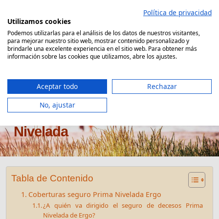
Saltar
Política de privacidad
al
Utilizamos cookies
contenido
Podemos utilizarlas para el análisis de los datos de nuestros visitantes,
para mejorar nuestro sitio web, mostrar contenido personalizado y
Comparador Seguro Decesos
brindarle una excelente experiencia en el sitio web. Para obtener más
información sobre las cookies que utilizamos, abre los ajustes.
Aceptar todo
Rechazar
No, ajustar
Seguro de decesos Ergo Prima
Nivelada
Tabla de Contenido
Coberturas seguro Prima Nivelada Ergo
¿A quién va dirigido el seguro de decesos Prima
Nivelada de Ergo?