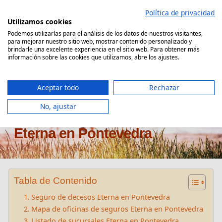
Saltar
Política de privacidad
al
Utilizamos cookies
contenido
Podemos utilizarlas para el análisis de los datos de nuestros visitantes,
para mejorar nuestro sitio web, mostrar contenido personalizado y
Comparador Seguro Decesos
brindarle una excelente experiencia en el sitio web. Para obtener más
información sobre las cookies que utilizamos, abre los ajustes.
Aceptar todo
Rechazar
No, ajustar
Oficinas seguros de decesos
Eterna en Pontevedra
Tabla de Contenido
Seguro de decesos Eterna en Pontevedra
Mapa de oficinas de seguros Eterna en Pontevedra
Listado de sucursales Eterna en Pontevedra