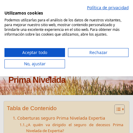
Saltar
Política de privacidad
al
Utilizamos cookies
contenido
Podemos utilizarlas para el análisis de los datos de nuestros visitantes,
para mejorar nuestro sitio web, mostrar contenido personalizado y
Comparador Seguro Decesos
brindarle una excelente experiencia en el sitio web. Para obtener más
información sobre las cookies que utilizamos, abre los ajustes.
Aceptar todo
Rechazar
No, ajustar
Seguro de decesos Expertia
Prima Nivelada
Tabla de Contenido
Coberturas seguro Prima Nivelada Expertia
¿A quién va dirigido el seguro de decesos Prima
Nivelada de Expertia?