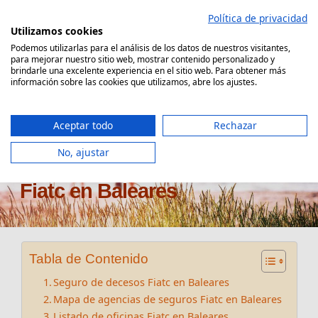
Saltar
Política de privacidad
al
Utilizamos cookies
contenido
Podemos utilizarlas para el análisis de los datos de nuestros visitantes,
para mejorar nuestro sitio web, mostrar contenido personalizado y
Comparador Seguro Decesos
brindarle una excelente experiencia en el sitio web. Para obtener más
información sobre las cookies que utilizamos, abre los ajustes.
Aceptar todo
Rechazar
No, ajustar
Oficinas seguros de decesos
Fiatc en Baleares
Tabla de Contenido
Seguro de decesos Fiatc en Baleares
Mapa de agencias de seguros Fiatc en Baleares
Listado de oficinas Fiatc en Baleares