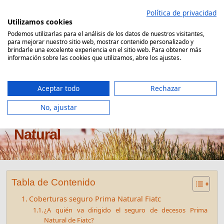
Saltar
Política de privacidad
al
Utilizamos cookies
contenido
Podemos utilizarlas para el análisis de los datos de nuestros visitantes,
para mejorar nuestro sitio web, mostrar contenido personalizado y
Comparador Seguro Decesos
brindarle una excelente experiencia en el sitio web. Para obtener más
información sobre las cookies que utilizamos, abre los ajustes.
Aceptar todo
Rechazar
No, ajustar
Seguro de decesos Fiatc Prima
Natural
Tabla de Contenido
Coberturas seguro Prima Natural Fiatc
¿A quién va dirigido el seguro de decesos Prima
Natural de Fiatc?