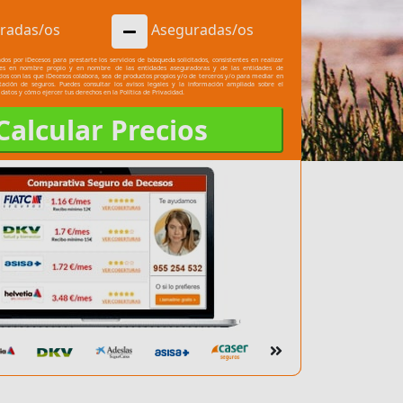
radas/os
Aseguradas/os
dos por iDecesos para prestarte los servicios de búsqueda solicitados, consistentes en realizar
les en nombre propio y en nombre de las entidades aseguradoras y de las entidades de
cios con las que iDecesos colabora, sea de productos propios y/o de terceros y/o para mediar en
atación de seguros. Puedes consultar los
avisos legales
y la información ampliada sobre el
 datos y cómo ejercer tus derechos en la
Política de Privacidad.
Calcular Precios