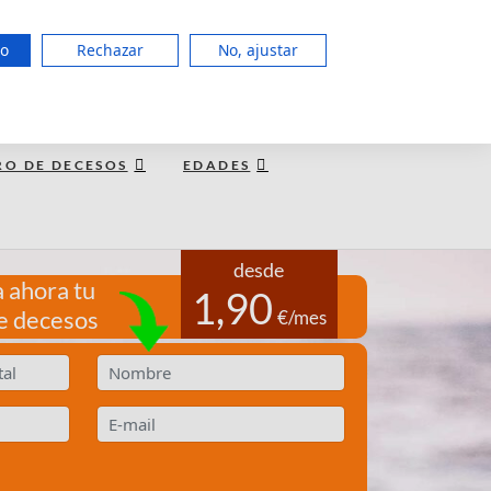
951 127 403
do
Rechazar
No, ajustar
LUN a JUE de 8:00 - 20:00, VIE 15:00
TE LLAMAMOS GRATIS
RO DE DECESOS
EDADES
desde
 ahora tu
1,90
e decesos
€/mes