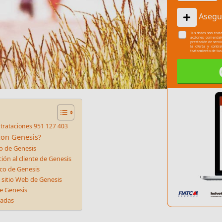
Asegu
Tus datos son trata
acciones comercia
prestación de servi
la oferta y contr
tratamiento de tus
trataciones 951 127 403
con Genesis?
to de Genesis
ión al cliente de Genesis
ico de Genesis
 sitio Web de Genesis
de Genesis
nadas