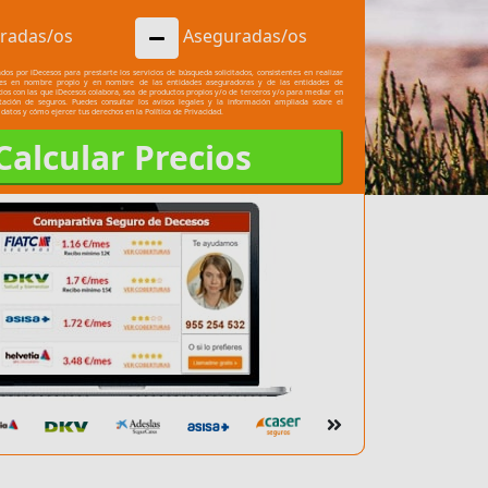
radas/os
Aseguradas/os
dos por iDecesos para prestarte los servicios de búsqueda solicitados, consistentes en realizar
les en nombre propio y en nombre de las entidades aseguradoras y de las entidades de
cios con las que iDecesos colabora, sea de productos propios y/o de terceros y/o para mediar en
atación de seguros. Puedes consultar los
avisos legales
y la información ampliada sobre el
 datos y cómo ejercer tus derechos en la
Política de Privacidad.
Calcular Precios