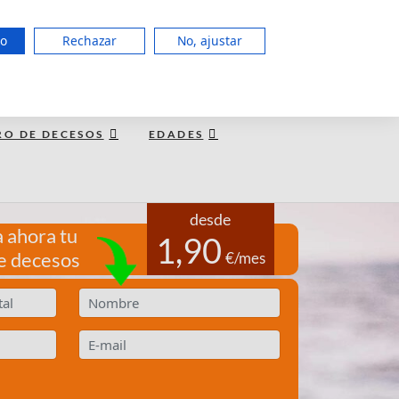
951 127 403
do
Rechazar
No, ajustar
LUN a JUE de 8:00 - 20:00, VIE 15:00
TE LLAMAMOS GRATIS
RO DE DECESOS
EDADES
desde
 ahora tu
1,90
e decesos
€/mes