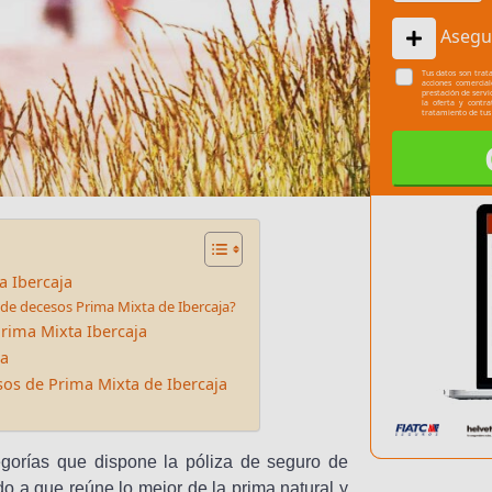
Asegu
Tus datos son trata
acciones comercia
prestación de servi
la oferta y contr
tratamiento de tus
a Ibercaja
o de decesos Prima Mixta de Ibercaja?
rima Mixta Ibercaja
ja
os de Prima Mixta de Ibercaja
gorías que dispone la póliza de seguro de
o a que reúne lo mejor de la prima natural y