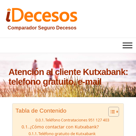
Saltar
al
contenido
Comparador Seguro Decesos
Atención al cliente Kutxabank:
telefono gratuito, e-mail
Tabla de Contenido
Teléfono Contrataciones 951 127 403
¿Cómo contactar con Kutxabank?
Teléfono gratuito de Kutxabank