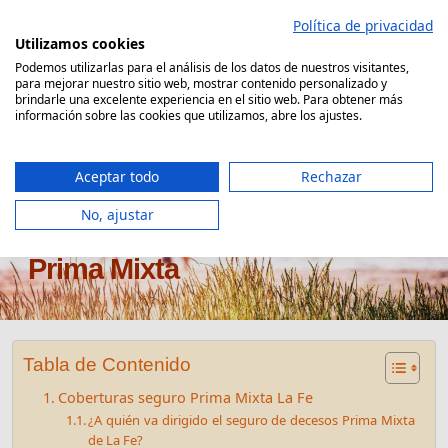
Saltar
Política de privacidad
al
Utilizamos cookies
contenido
Podemos utilizarlas para el análisis de los datos de nuestros visitantes,
para mejorar nuestro sitio web, mostrar contenido personalizado y
Comparador Seguro Decesos
brindarle una excelente experiencia en el sitio web. Para obtener más
información sobre las cookies que utilizamos, abre los ajustes.
Aceptar todo
Rechazar
No, ajustar
Seguro de decesos La Fe
Prima Mixta
Tabla de Contenido
Coberturas seguro Prima Mixta La Fe
¿A quién va dirigido el seguro de decesos Prima Mixta
de La Fe?