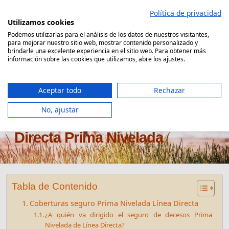
Saltar
Política de privacidad
al
Utilizamos cookies
contenido
Podemos utilizarlas para el análisis de los datos de nuestros visitantes,
para mejorar nuestro sitio web, mostrar contenido personalizado y
Comparador Seguro Decesos
brindarle una excelente experiencia en el sitio web. Para obtener más
información sobre las cookies que utilizamos, abre los ajustes.
Aceptar todo
Rechazar
No, ajustar
Seguro de decesos Línea
Directa Prima Nivelada
Tabla de Contenido
Coberturas seguro Prima Nivelada Línea Directa
¿A quién va dirigido el seguro de decesos Prima
Nivelada de Línea Directa?