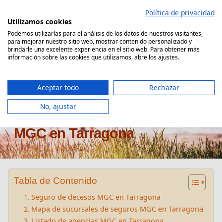
Saltar
Política de privacidad
al
Utilizamos cookies
contenido
Podemos utilizarlas para el análisis de los datos de nuestros visitantes,
para mejorar nuestro sitio web, mostrar contenido personalizado y
Comparador Seguro Decesos
brindarle una excelente experiencia en el sitio web. Para obtener más
información sobre las cookies que utilizamos, abre los ajustes.
Aceptar todo
Rechazar
No, ajustar
Oficinas seguros de decesos
MGC en Tarragona
Tabla de Contenido
Seguro de decesos MGC en Tarragona
Mapa de sucursales de seguros MGC en Tarragona
Listado de agencias MGC en Tarragona