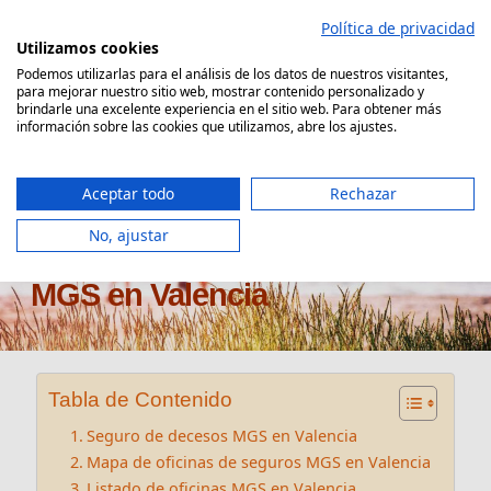
Saltar
Política de privacidad
al
Utilizamos cookies
contenido
Podemos utilizarlas para el análisis de los datos de nuestros visitantes,
para mejorar nuestro sitio web, mostrar contenido personalizado y
Comparador Seguro Decesos
brindarle una excelente experiencia en el sitio web. Para obtener más
información sobre las cookies que utilizamos, abre los ajustes.
Aceptar todo
Rechazar
No, ajustar
Oficinas seguros de decesos
MGS en Valencia
Tabla de Contenido
Seguro de decesos MGS en Valencia
Mapa de oficinas de seguros MGS en Valencia
Listado de oficinas MGS en Valencia