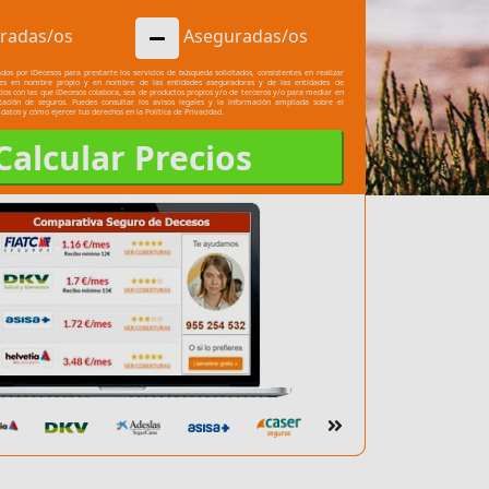
radas/os
Aseguradas/os
dos por iDecesos para prestarte los servicios de búsqueda solicitados, consistentes en realizar
les en nombre propio y en nombre de las entidades aseguradoras y de las entidades de
cios con las que iDecesos colabora, sea de productos propios y/o de terceros y/o para mediar en
atación de seguros. Puedes consultar los
avisos legales
y la información ampliada sobre el
 datos y cómo ejercer tus derechos en la
Política de Privacidad.
Calcular Precios