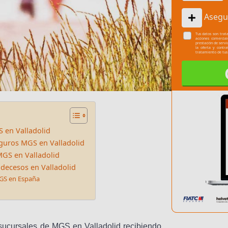
Asegu
Tus datos son trata
acciones comercia
prestación de servi
la oferta y contr
tratamiento de tus
 en Valladolid
eguros MGS en Valladolid
MGS en Valladolid
 decesos en Valladolid
MGS en España
 sucursales de MGS en Valladolid recibiendo