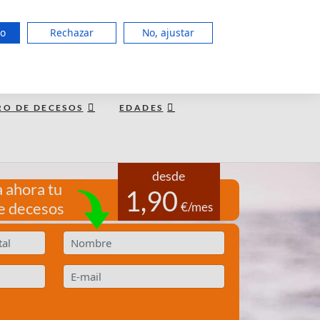
951 127 403
do
Rechazar
No, ajustar
LUN a JUE de 8:00 - 20:00, VIE 15:00
TE LLAMAMOS GRATIS
RO DE DECESOS
EDADES
desde
 ahora tu
1,90
e decesos
€/mes