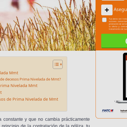
Asegu
Tus datos son trata
acciones comercia
prestación de servi
la oferta y contr
tratamiento de tus
elada Mmt
ro de decesos Prima Nivelada de Mmt?
Prima Nivelada Mmt
t
sos de Prima Nivelada de Mmt
a constante y que no cambia prácticamente
rincipio de la contratación de la póliza, tu