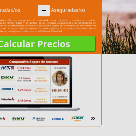
radas/os
Aseguradas/os
dos por iDecesos para prestarte los servicios de búsqueda solicitados, consistentes en realizar
les en nombre propio y en nombre de las entidades aseguradoras y de las entidades de
cios con las que iDecesos colabora, sea de productos propios y/o de terceros y/o para mediar en
atación de seguros. Puedes consultar los
avisos legales
y la información ampliada sobre el
 datos y cómo ejercer tus derechos en la
Política de Privacidad.
Calcular Precios