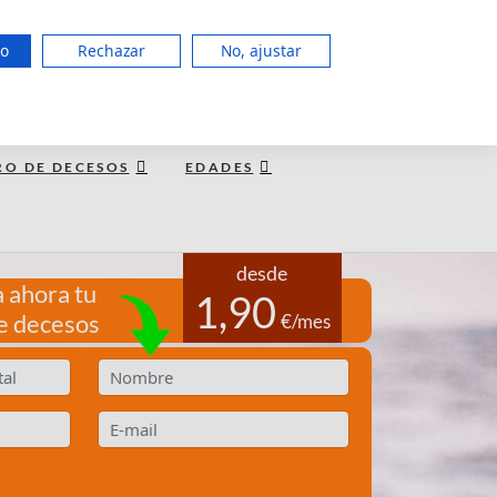
951 127 403
do
Rechazar
No, ajustar
LUN a JUE de 8:00 - 20:00, VIE 15:00
TE LLAMAMOS GRATIS
RO DE DECESOS
EDADES
desde
 ahora tu
1,90
e decesos
€/mes