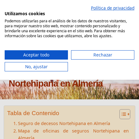
Saltar
Política de privacidad
al
Utilizamos cookies
contenido
Podemos utilizarlas para el análisis de los datos de nuestros visitantes,
para mejorar nuestro sitio web, mostrar contenido personalizado y
Comparador Seguro Decesos
brindarle una excelente experiencia en el sitio web. Para obtener más
información sobre las cookies que utilizamos, abre los ajustes.
Aceptar todo
Rechazar
No, ajustar
Oficinas seguros de decesos
Nortehipana en Almería
Tabla de Contenido
Seguro de decesos Nortehipana en Almería
Mapa de oficinas de seguros Nortehipana en
Almería