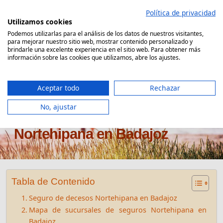
Saltar
Política de privacidad
al
Utilizamos cookies
contenido
Podemos utilizarlas para el análisis de los datos de nuestros visitantes,
para mejorar nuestro sitio web, mostrar contenido personalizado y
Comparador Seguro Decesos
brindarle una excelente experiencia en el sitio web. Para obtener más
información sobre las cookies que utilizamos, abre los ajustes.
Aceptar todo
Rechazar
No, ajustar
Oficinas seguros de decesos
Nortehipana en Badajoz
Tabla de Contenido
Seguro de decesos Nortehipana en Badajoz
Mapa de sucursales de seguros Nortehipana en
Badajoz