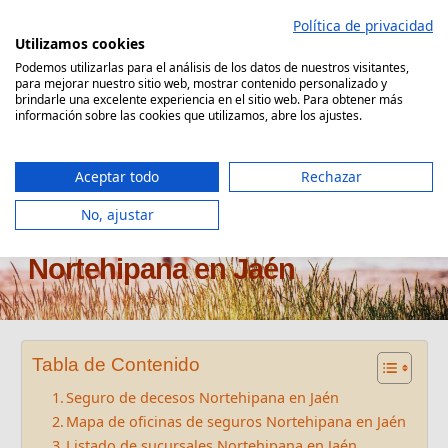
Saltar
Política de privacidad
al
Utilizamos cookies
contenido
Podemos utilizarlas para el análisis de los datos de nuestros visitantes,
para mejorar nuestro sitio web, mostrar contenido personalizado y
Comparador Seguro Decesos
brindarle una excelente experiencia en el sitio web. Para obtener más
información sobre las cookies que utilizamos, abre los ajustes.
Aceptar todo
Rechazar
No, ajustar
Oficinas seguros de decesos
Nortehipana en Jaén
Tabla de Contenido
Seguro de decesos Nortehipana en Jaén
Mapa de oficinas de seguros Nortehipana en Jaén
Listado de sucursales Nortehipana en Jaén