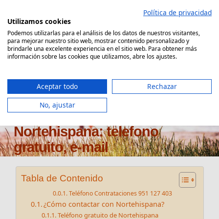
Saltar
Política de privacidad
al
Utilizamos cookies
contenido
Podemos utilizarlas para el análisis de los datos de nuestros visitantes,
para mejorar nuestro sitio web, mostrar contenido personalizado y
Comparador Seguro Decesos
brindarle una excelente experiencia en el sitio web. Para obtener más
información sobre las cookies que utilizamos, abre los ajustes.
Aceptar todo
Rechazar
No, ajustar
Atención al cliente
Nortehispana: telefono
gratuito, e-mail
Tabla de Contenido
Teléfono Contrataciones 951 127 403
¿Cómo contactar con Nortehispana?
Teléfono gratuito de Nortehispana