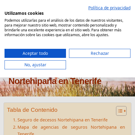
Saltar
Política de privacidad
al
Utilizamos cookies
contenido
Podemos utilizarlas para el análisis de los datos de nuestros visitantes,
para mejorar nuestro sitio web, mostrar contenido personalizado y
Comparador Seguro Decesos
brindarle una excelente experiencia en el sitio web. Para obtener más
información sobre las cookies que utilizamos, abre los ajustes.
Aceptar todo
Rechazar
No, ajustar
Oficinas seguros de decesos
Nortehipana en Tenerife
Tabla de Contenido
Seguro de decesos Nortehipana en Tenerife
Mapa de agencias de seguros Nortehipana en
Tenerife