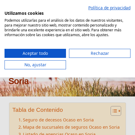
Saltar
Política de privacidad
al
Utilizamos cookies
contenido
Podemos utilizarlas para el análisis de los datos de nuestros visitantes,
para mejorar nuestro sitio web, mostrar contenido personalizado y
Comparador Seguro Decesos
brindarle una excelente experiencia en el sitio web. Para obtener más
información sobre las cookies que utilizamos, abre los ajustes.
Aceptar todo
Rechazar
No, ajustar
Oficinas seguros Ocaso en
Soria
Tabla de Contenido
Seguro de decesos Ocaso en Soria
Mapa de sucursales de seguros Ocaso en Soria
Listado de agencias Ocaso en Soria