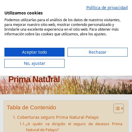
Saltar
Política de privacidad
al
Utilizamos cookies
contenido
Podemos utilizarlas para el análisis de los datos de nuestros visitantes,
para mejorar nuestro sitio web, mostrar contenido personalizado y
Comparador Seguro Decesos
brindarle una excelente experiencia en el sitio web. Para obtener más
información sobre las cookies que utilizamos, abre los ajustes.
Aceptar todo
Rechazar
No, ajustar
Seguro de decesos Pelayo
Prima Natural
Tabla de Contenido
Coberturas seguro Prima Natural Pelayo
¿A quién va dirigido el seguro de decesos Prima
Natural de Pelayo?