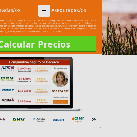
radas/os
Aseguradas/os
dos por iDecesos para prestarte los servicios de búsqueda solicitados, consistentes en realizar
les en nombre propio y en nombre de las entidades aseguradoras y de las entidades de
cios con las que iDecesos colabora, sea de productos propios y/o de terceros y/o para mediar en
atación de seguros. Puedes consultar los
avisos legales
y la información ampliada sobre el
 datos y cómo ejercer tus derechos en la
Política de Privacidad.
Calcular Precios