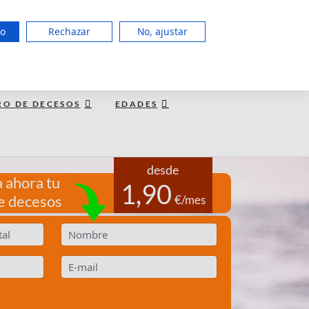
951 127 403
do
Rechazar
No, ajustar
LUN a JUE de 8:00 - 20:00, VIE 15:00
TE LLAMAMOS GRATIS
RO DE DECESOS
EDADES
desde
 ahora tu
1,90
e decesos
€/mes