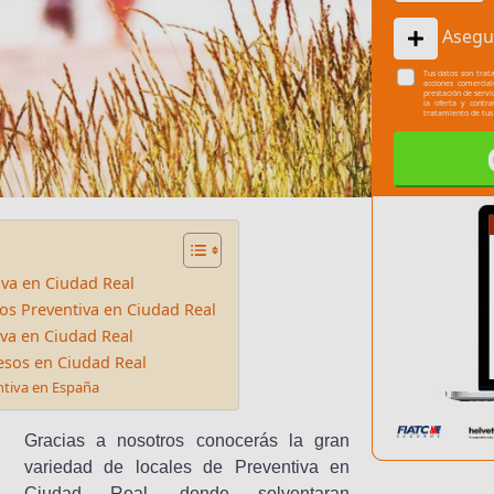
Asegu
Tus datos son trata
acciones comercia
prestación de servi
la oferta y contr
tratamiento de tus
va en Ciudad Real
os Preventiva en Ciudad Real
iva en Ciudad Real
esos en Ciudad Real
ntiva en España
Gracias a nosotros conocerás la gran
variedad de locales de Preventiva en
Ciudad Real, donde solventaran