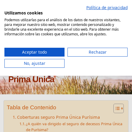
Saltar
Política de privacidad
al
Utilizamos cookies
contenido
Podemos utilizarlas para el análisis de los datos de nuestros visitantes,
para mejorar nuestro sitio web, mostrar contenido personalizado y
Comparador Seguro Decesos
brindarle una excelente experiencia en el sitio web. Para obtener más
información sobre las cookies que utilizamos, abre los ajustes.
Aceptar todo
Rechazar
No, ajustar
Seguro de decesos Purísima
Prima Única
Tabla de Contenido
Coberturas seguro Prima Única Purísima
¿A quién va dirigido el seguro de decesos Prima Única
de Purísima?